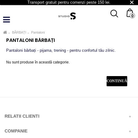
Transport gratuit pentru comenzi peste 150 lei.
0
BĂRBAȚI
Pantaloni
OK
PANTALONI BĂRBAȚI
Pantaloni bărbați - pijama, trening - pentru confortul tău zilnic.
Nu sunt produse în această categorie.
CONTINUĂ
RELATII CLIENTI
COMPANIE