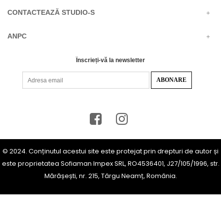
CONTACTEAZĂ STUDIO-S
ANPC
Înscrieți-vă la newsletter
© 2024. Conținutul acestui site este protejat prin drepturi de autor și
este proprietatea Sofiaman Impex SRL, RO4536401, J27/105/1996, str.
Mărășești, nr. 215, Târgu Neamț, România.