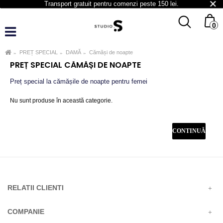
Transport gratuit pentru comenzi peste 150 lei.
0
PREȚ SPECIAL
DAMĂ
Cămăși de noapte
OK
PREȚ SPECIAL CĂMĂȘI DE NOAPTE
Preț special la cămășile de noapte pentru femei
Nu sunt produse în această categorie.
CONTINUĂ
RELATII CLIENTI
COMPANIE