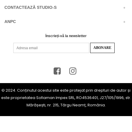
CONTACTEAZĂ STUDIO-S
ANPC
Înscrieți-vă la newsletter
© 2024. Conținutul acestui site este protejat prin drepturi de autor și
este proprietatea Sofiaman Impex SRL, RO4536401, J27/105/1996, str.
Mărășești, nr. 215, Târgu Neamț, România.