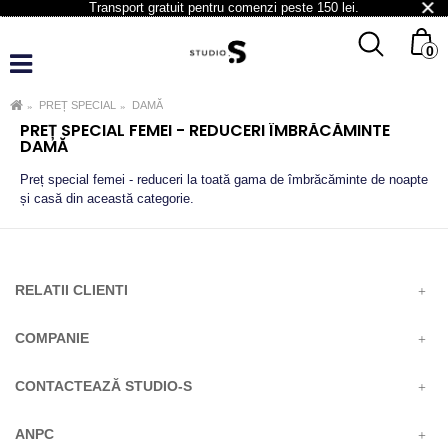
Transport gratuit pentru comenzi peste 150 lei.
0
PREȚ SPECIAL
DAMĂ
OK
PREȚ SPECIAL FEMEI - REDUCERI ÎMBRĂCĂMINTE
DAMĂ
Preț special femei - reduceri la toată gama de îmbrăcăminte de noapte
și casă din această categorie.
RELATII CLIENTI
COMPANIE
CONTACTEAZĂ STUDIO-S
ANPC