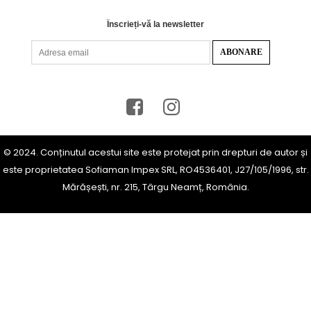
Înscrieți-vă la newsletter
© 2024. Conținutul acestui site este protejat prin drepturi de autor și
este proprietatea Sofiaman Impex SRL, RO4536401, J27/105/1996, str.
Mărășești, nr. 215, Târgu Neamț, România.